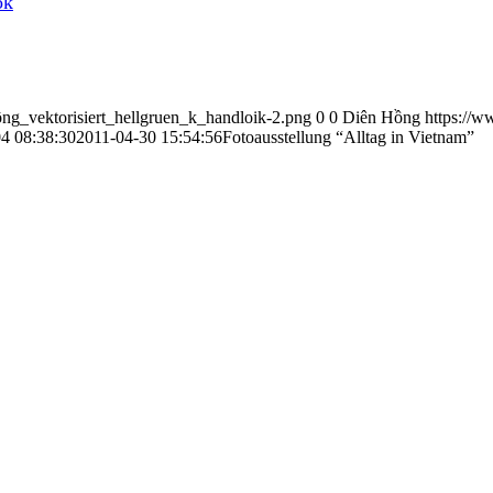
ok
ng_vektorisiert_hellgruen_k_handloik-2.png
0
0
Diên Hồng
https://
4 08:38:30
2011-04-30 15:54:56
Fotoausstellung “Alltag in Vietnam”