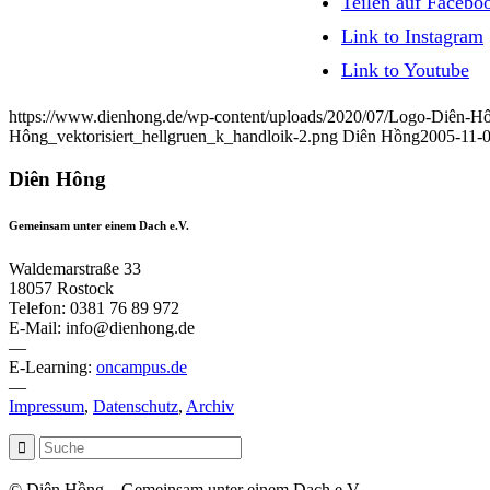
Teilen auf Facebo
Link to Instagram
Link to Youtube
https://www.dienhong.de/wp-content/uploads/2020/07/Logo-Diên-Hô
Hông_vektorisiert_hellgruen_k_handloik-2.png
Diên Hồng
2005-11-0
Diên Hông
Gemeinsam unter einem Dach e.V.
Waldemarstraße 33
18057 Rostock
Telefon: 0381 76 89 972
E-Mail: info@dienhong.de
—
E-Learning:
oncampus.de
—
Impressum
,
Datenschutz
,
Archiv
© Diên Hồng – Gemeinsam unter einem Dach e.V.