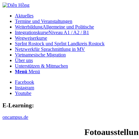
Aktuelles
Termine und Veranstaltungen
Weiterbildung
Allgemeine und Politische
Integrationskurse
Niveau A1 / A2 / B1
Wegweiserkurse
SprInt Rostock und SprInt Landkreis Rostock
Netzwerk
für Sprachmittlung in MV
Vietnamesische Migration
Über uns
Unterstützen & Mitmachen
Menü
Menü
Facebook
Instagram
Youtube
E-Learning:
oncampus.de
Fotoausstellun