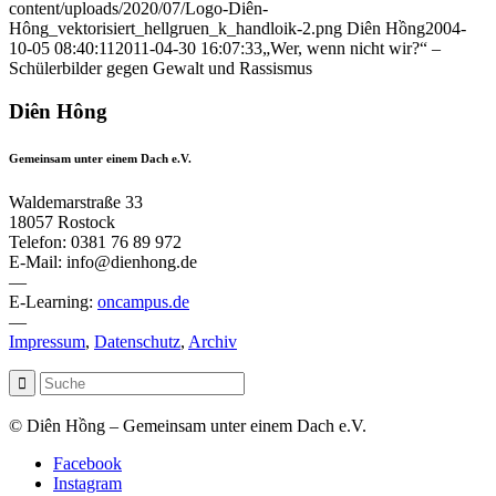
content/uploads/2020/07/Logo-Diên-
Hông_vektorisiert_hellgruen_k_handloik-2.png
Diên Hồng
2004-
10-05 08:40:11
2011-04-30 16:07:33
„Wer, wenn nicht wir?“ –
Schülerbilder gegen Gewalt und Rassismus
Diên Hông
Gemeinsam unter einem Dach e.V.
Waldemarstraße 33
18057 Rostock
Telefon: 0381 76 89 972
E-Mail: info@dienhong.de
—
E-Learning:
oncampus.de
—
Impressum
,
Datenschutz
,
Archiv
© Diên Hồng – Gemeinsam unter einem Dach e.V.
Facebook
Instagram