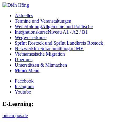
Aktuelles
Termine und Veranstaltungen
Weiterbildung
Allgemeine und Politische
Integrationskurse
Niveau A1 / A2 / B1
Wegweiserkurse
SprInt Rostock und SprInt Landkreis Rostock
Netzwerk
für Sprachmittlung in MV
Vietnamesische Migration
Über uns
Unterstützen & Mitmachen
Menü
Menü
Facebook
Instagram
Youtube
E-Learning:
oncampus.de